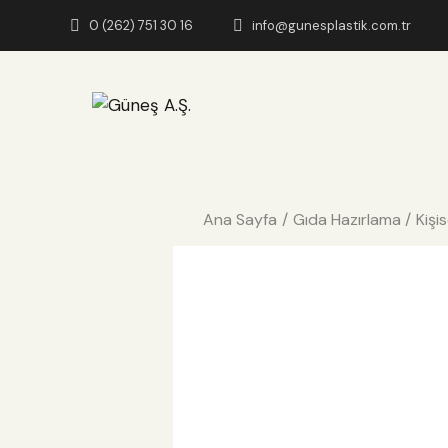
0 (262) 751 30 16
info@gunesplastik.com.tr
Ana Sayfa
Gıda Hazırlama
Kişi