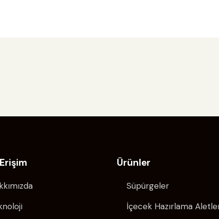
 Erişim
Ürünler
kkımızda
Süpürgeler
noloji
İçecek Hazırlama Aletle