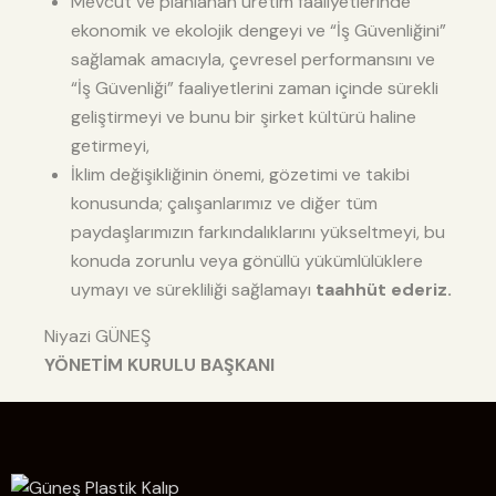
Mevcut ve planlanan üretim faaliyetlerinde
ekonomik ve ekolojik dengeyi ve “İş Güvenliğini”
sağlamak amacıyla, çevresel performansını ve
“İş Güvenliği” faaliyetlerini zaman içinde sürekli
geliştirmeyi ve bunu bir şirket kültürü haline
getirmeyi,
İklim değişikliğinin önemi, gözetimi ve takibi
konusunda; çalışanlarımız ve diğer tüm
paydaşlarımızın farkındalıklarını yükseltmeyi, bu
konuda zorunlu veya gönüllü yükümlülüklere
uymayı ve sürekliliği sağlamayı
taahhüt ederiz.
Niyazi GÜNEŞ
YÖNETİM KURULU BAŞKANI