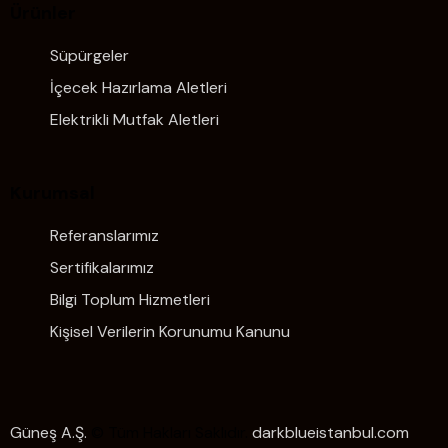
Ürünler
Süpürgeler
İçecek Hazırlama Aletleri
Elektrikli Mutfak Aletleri
Kurumsal
Referanslarımız
Sertifikalarımız
Bilgi Toplum Hizmetleri
Kişisel Verilerin Korunumu Kanunu
Güneş A.Ş.
© Tüm Hakları Saklıdır.
darkblueistanbul.com